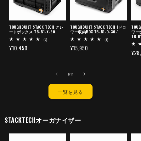
TOUGHBUILT STACK TECH クレ
TOUGHBUILT STACK TECH 1ドロ
TOUG
ートボックス TB-B1-X-50
ワー収納BOX TB-B1-D-30-1
ワー
TB-B
5
2
(5)
(2)
レ
レ
通
¥10,450
通
¥15,950
ビ
ビ
通
¥28
ュ
ュ
常
常
ー
ー
常
数
数
価
価
の
の
価
格
格
合
合
の
1
/
11
計
計
格
一覧を見る
STACKTECHオーガナイザー