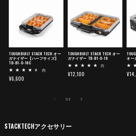
TOUGHBUILT STACK TECH オー
TOUGHBUILT STACK TECH オー
TOUG
ガナイザー【ハーフサイズ】
ガナイザー TB-B1-O-10
オーガ
TB-B1-O-10C
1
(1)
レ
5
(5)
通
¥12,100
通
¥14
ビ
レ
通
¥6,600
ュ
ビ
常
常
ー
ュ
常
数
ー
価
価
の
数
価
格
格
合
の
の
1
/
2
格
計
合
計
STACKTECHアクセサリー