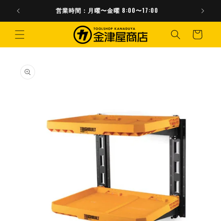
コンテ
ンツに
営業時間：月曜〜金曜 8:00〜17:00
進む
カ
ー
ト
商品情
報にス
キップ