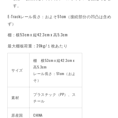
す。
E-Trackレール長さ：およそ51cm（接続部分の凹凸は含め
ず）
棚：横53cm x 縦42.3cm x 高5.3cm
最大棚板荷重：20kg/１枚あたり
棚 横53cm x 縦42.3cm x
高5.3cm
サイズ
レール長さ：51cm（およ
そ）
プラスチック（PP）、ス
素材
チール
原産国
CHINA