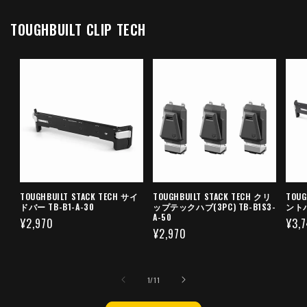
TOUGHBUILT CLIP TECH
TOUGHBUILT STACK TECH サイ
TOUGHBUILT STACK TECH クリ
TOUG
ドバー TB-B1-A-30
ップテックハブ(3PC) TB-B1S3-
ントバ
A-50
通
¥2,970
通
¥3,
通
¥2,970
常
常
常
価
価
価
格
格
の
1
/
11
格