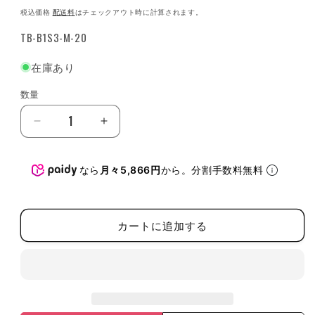
常
税込価格
配送料
はチェックアウト時に計算されます。
価
SKU:
TB-B1S3-M-20
格
在庫あり
数量
数
量
TOUGHBUILT
TOUGHBUILT
STACK
STACK
TECH
TECH
なら
月々5,866円
から。分割手数料無料
2
2
シ
シ
ェ
ェ
ル
ル
カートに追加する
フ
フ
収
収
納
納
シ
シ
ス
ス