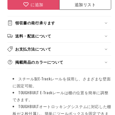
テ
テ
に追加
追加リスト
ム
ム
TB-
TB-
B1S3-
B1S3-
領収書の発行承ります
M-
M-
20
20
送料・配送について
の
の
数
数
お支払方法について
量
量
を
を
減
増
掲載商品のカラーについて
ら
や
す
す
スチール製E-Trackレールを採用し、さまざまな壁面
に固定可能。
TOUGHBUILT E-Trackレールは棚の位置を簡単に調整
できます。
TOUGHBUILTオートロッキングシステムに対応した棚
板が２枚付属し、簡単にツールボックスを固定できま