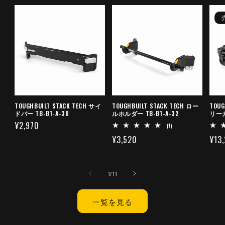
TOUGHBUILT STACK TECH サイ
TOUGHBUILT STACK TECH ロー
TOUG
ドバー TB-B1-A-30
ルホルダー TB-B1-A-32
リーカ
通
¥2,970
1
(1)
レ
常
通
¥3,520
通
¥13
ビ
ュ
価
常
常
ー
格
数
価
価
の
の
1
/
11
格
格
合
計
一覧を見る