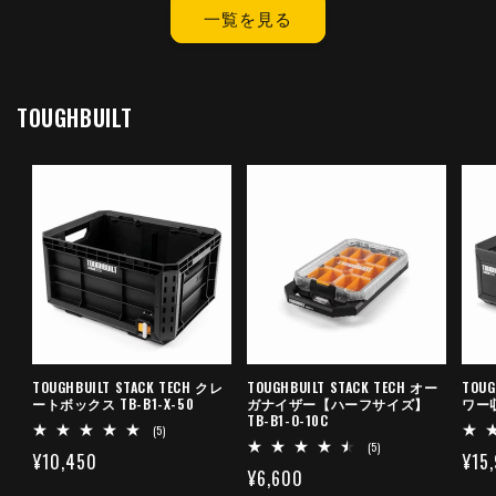
一覧を見る
TOUGHBUILT
TOUGHBUILT STACK TECH クレ
TOUGHBUILT STACK TECH オー
TOUG
ートボックス TB-B1-X-50
ガナイザー【ハーフサイズ】
ワー収納
TB-B1-O-10C
5
(5)
レ
5
(5)
通
¥10,450
通
¥15
ビ
レ
通
¥6,600
ュ
ビ
常
常
ー
ュ