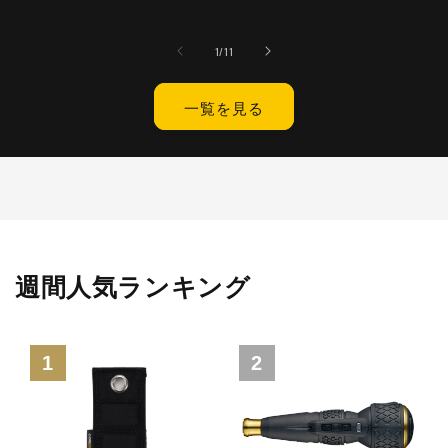
常
数
ー
価
価
の
数
価
格
格
合
の
の
1
/
11
計
格
合
計
一覧を見る
週間人気ランキング
1
2