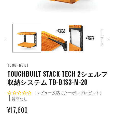
モ
ー
ダ
ル
で
メ
デ
ィ
ア
(1)
TOUGHBUILT
を
開
TOUGHBUILT STACK TECH 2シェルフ
く
収納システム TB-B1S3-M-20
（レビュー投稿でクーポンプレゼント）
質問なし
通
¥17,600