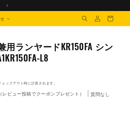
ログ
\ LINEでもお問い合わせができます /
イ
カ
ン・
ー
わせ
新規
ト
登録
兼用ランヤードKR150FA シン
1KR150FA-L8
チェックアウト時に計算されます。
（レビュー投稿でクーポンプレゼント）
質問なし