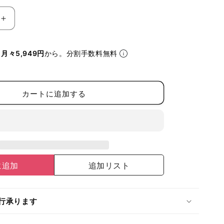
タ
ジ
マ
ら
月々5,949円
から。分割手数料無料
兼
用
ラ
カートに追加する
ン
ヤ
ー
ド
KR150FA
シ
に追加
追加リスト
ン
グ
ル
行承ります
L8
A-
A1KR150FA-
L8