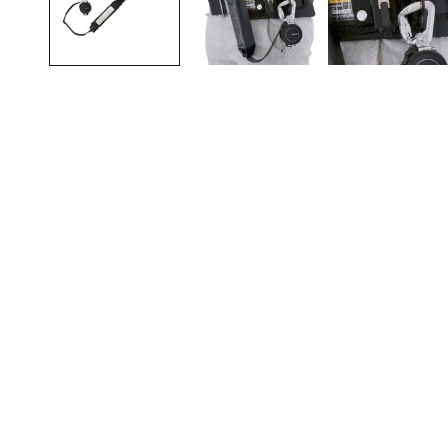
メ
デ
ィ
ア
(1)
を
開
く