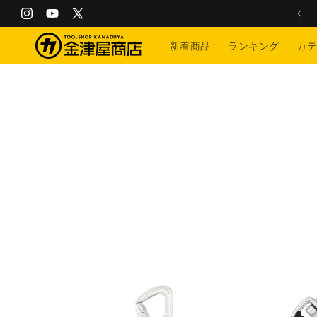
コンテ
1万円以上のお買い上げで送料弊社負担です！
ンツに
Instagram
YouTube
X
進む
(Twitter)
新着商品
ランキング
カ
商品情
報にス
キップ