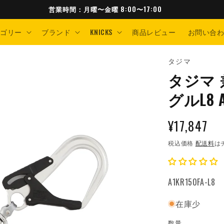
営業時間：月曜〜金曜 8:00〜17:00
テゴリー
ブランド
KNICKS
商品レビュー
お問い合
タジマ
タジマ 
グルL8 A
通
¥17,847
常
税込価格
配送料
は
価
格
SKU:
A1KR150FA-L8
在庫少
数量