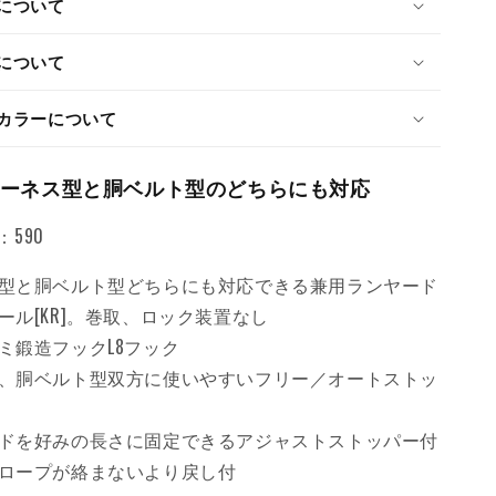
について
の
数
について
量
を
カラーについて
増
や
す
ーネス型と胴ベルト型のどちらにも対応
590
型と胴ベルト型どちらにも対応できる兼用ランヤード
ール[KR]。巻取、ロック装置なし
ミ鍛造フックL8フック
、胴ベルト型双方に使いやすいフリー／オートストッ
ドを好みの長さに固定できるアジャストストッパー付
ロープが絡まないより戻し付