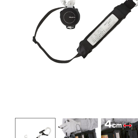
モ
ー
ダ
ル
で