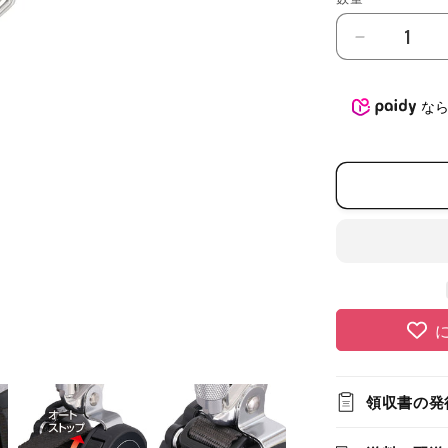
数
量
タ
ジ
マ
な
兼
用
ラ
ン
ヤ
ー
ド
KR150FA
シ
ン
グ
ル
領収書の発
L8
A1KR150F
L8