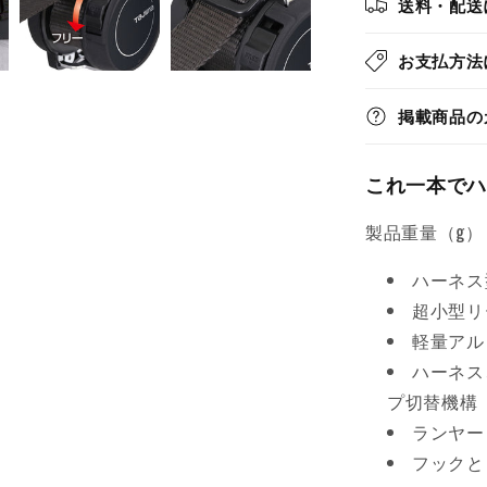
送料・配送
の
数
お支払方法
量
を
掲載商品の
減
ら
す
これ一本でハ
製品重量（g）：
ハーネス
超小型リ
軽量アル
ハーネス
プ切替機構
ランヤー
フックと