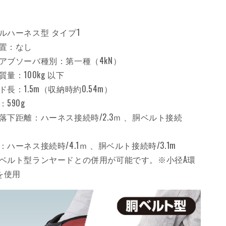
ルハーネス型 タイプ1
置：なし
アブソーバ種別：第一種（4kN）
量：100kg 以下
長：1.5m（収納時約0.54m）
590g
落下距離：ハーネス接続時/2.3ｍ 、胴ベルト接続
ハーネス接続時/4.1ｍ 、胴ベルト接続時/3.1m
ベルト型ランヤードとの併用が可能です。※小径A環
を使用