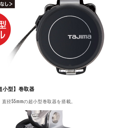
【超小型】巻取器
g。直径55mmの超小型巻取器を搭載。