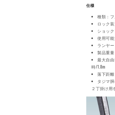
仕様
種類：フ
ロック装
ショック
使用可能質
ランヤード
製品重量：
最大自由
時/1.8m
落下距離：
タジマ胴
２丁掛け用